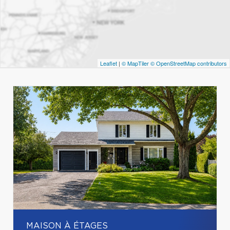
Leaflet
|
© MapTiler
© OpenStreetMap contributors
MAISON À ÉTAGES