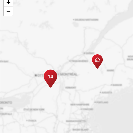
+
−
14