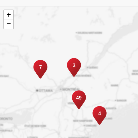
+
−
3
7
49
4