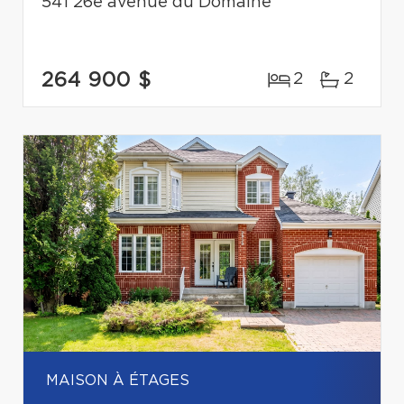
541 26e avenue du Domaine
264 900 $
2
2
MAISON À ÉTAGES