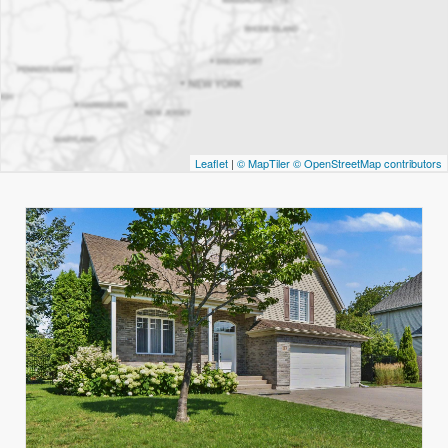
Leaflet
|
© MapTiler
© OpenStreetMap contributors