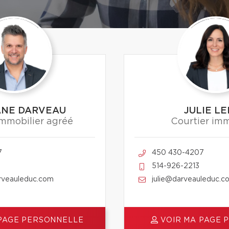
ANE DARVEAU
JULIE L
immobilier agréé
Courtier imm
7
450 430-4207
514-926-2213
veauleduc.com
julie@darveauleduc.c
PAGE PERSONNELLE
VOIR MA PAGE 