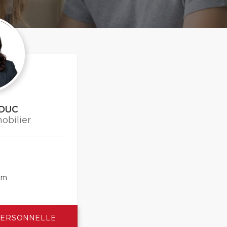
EDUC
obilier
om
PERSONNELLE