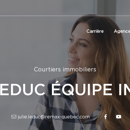
Carrière
Agenc
Courtiers immobiliers
EDUC ÉQUIPE I
julie.leduc@remax-quebec.com