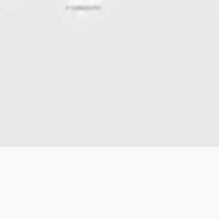
Leaflet
|
© MapTiler
© OpenStreetMap contributors