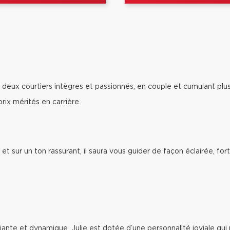
deux courtiers intègres et passionnés, en couple et cumulant plu
ix mérités en carrière.
 et sur un ton rassurant, il saura vous guider de façon éclairée, f
nte et dynamique, Julie est dotée d’une personnalité joviale qui m