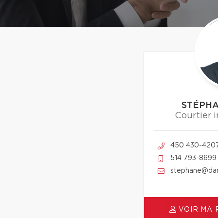
STÉPH
Courtier 
450 430-420
514 793-8699
stephane@dar
VOIR MA 