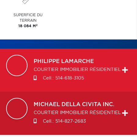
SUPERFICIE DU
TERRAIN
2
18 084 M
PHILIPPE
LAMARCHE
COURTIER IMMOBILIER RÉSIDENTIEL
Cell.:
514-618-3105
MICHAEL
DELLA CIVITA INC.
COURTIER IMMOBILIER RÉSIDENTIEL
Cell.:
514-827-2683