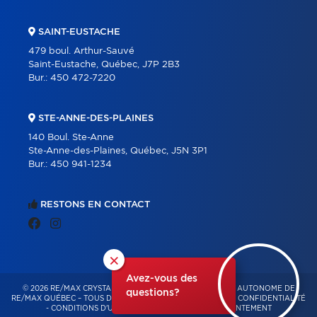
SAINT-EUSTACHE
479 boul. Arthur-Sauvé
Saint-Eustache, Québec, J7P 2B3
Bur.:
450 472-7220
STE-ANNE-DES-PLAINES
140 Boul. Ste-Anne
Ste-Anne-des-Plaines, Québec, J5N 3P1
Bur.:
450 941-1234
RESTONS EN CONTACT
×
Avez-vous des
© 2026 RE/MAX CRYSTAL – FRANCHISÉ INDÉPENDANT ET AUTONOME DE
questions?
RE/MAX QUÉBEC – TOUS DROITS RÉSERVÉS -
POLITIQUE DE CONFIDENTIALITÉ
-
CONDITIONS D'UTILISATION
-
GESTION DU CONSENTEMENT