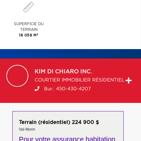
SUPERFICIE DU
TERRAIN
2
18 058 M
KIM
DI CHIARO INC.
COURTIER IMMOBILIER RÉSIDENTIEL
Bur.:
450-430-4207
Terrain (résidentiel) 224 900 $
Val-Morin
Pour votre
assurance habitation,