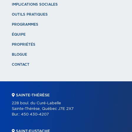
IMPLICATIONS SOCIALES
OUTILS PRATIQUES
PROGRAMMES
ÉQUIPE
PROPRIÉTÉS
BLOGUE
CONTACT
SAINTE-THÉRÈSE
228 boul. du Curé-Labelle
Sainte-Thérèse, Québec J7E 2X7
Bur.:
450 430-4207
SAINT-EUSTACHE