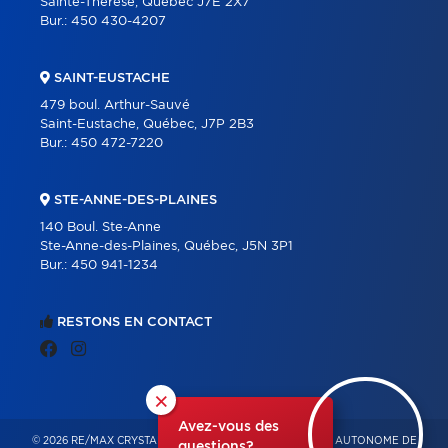
Sainte-Thérèse, Québec J7E 2X7
Bur.:
450 430-4207
SAINT-EUSTACHE
479 boul. Arthur-Sauvé
Saint-Eustache, Québec, J7P 2B3
Bur.:
450 472-7220
STE-ANNE-DES-PLAINES
140 Boul. Ste-Anne
Ste-Anne-des-Plaines, Québec, J5N 3P1
Bur.:
450 941-1234
RESTONS EN CONTACT
×
Avez-vous des
© 2026 RE/MAX CRYSTAL – FRANCHISÉ INDÉPENDANT ET AUTONOME DE
questions?