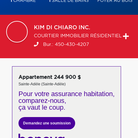
1
CHAMBRE
1
SALLE DE BAINS
FOYER AU BOIS
KIM
DI CHIARO INC.
COURTIER IMMOBILIER RÉSIDENTIEL
Bur.:
450-430-4207
Appartement 244 900 $
Sainte-Adèle (Sainte-Adèle)
Pour votre
assurance habitation,
comparez-nous,
ça vaut le coup.
Demandez une soumission