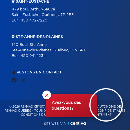
SAINT-EUSTACHE
479 boul. Arthur-Sauvé
Saint-Eustache, Québec, J7P 2B3
Bur.:
450 472-7220
STE-ANNE-DES-PLAINES
140 Boul. Ste-Anne
Ste-Anne-des-Plaines, Québec, J5N 3P1
Bur.:
450 941-1234
RESTONS EN CONTACT
×
Avez-vous des
© 2026 RE/MAX CRYSTAL – FRANCHISÉ INDÉPENDANT ET AUTONOME DE
questions?
RE/MAX QUÉBEC – TOUS DROITS RÉSERVÉS -
POLITIQUE DE CONFIDENTIALITÉ
-
CONDITIONS D'UTILISATION
-
GESTION DU CONSENTEMENT
SITE WEB PAR