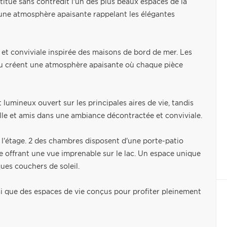
itue sans contredit l'un des plus beaux espaces de la
re une atmosphère apaisante rappelant les élégantes
et conviviale inspirée des maisons de bord de mer. Les
eau créent une atmosphère apaisante où chaque pièce
lumineux ouvert sur les principales aires de vie, tandis
ille et amis dans une ambiance décontractée et conviviale.
 l'étage. 2 des chambres disposent d'une porte-patio
 offrant une vue imprenable sur le lac. Un espace unique
es couchers de soleil.
si que des espaces de vie conçus pour profiter pleinement