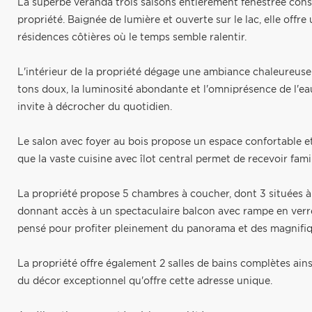
La superbe véranda trois saisons entièrement fenestrée const
propriété. Baignée de lumière et ouverte sur le lac, elle off
résidences côtières où le temps semble ralentir.
L'intérieur de la propriété dégage une ambiance chaleureuse 
tons doux, la luminosité abondante et l'omniprésence de l'
invite à décrocher du quotidien.
Le salon avec foyer au bois propose un espace confortable et 
que la vaste cuisine avec îlot central permet de recevoir fam
La propriété propose 5 chambres à coucher, dont 3 situées à
donnant accès à un spectaculaire balcon avec rampe en verre
pensé pour profiter pleinement du panorama et des magnifiqu
La propriété offre également 2 salles de bains complètes ain
du décor exceptionnel qu'offre cette adresse unique.