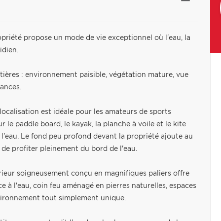
riété propose un mode de vie exceptionnel où l'eau, la
idien.
côtières : environnement paisible, végétation mature, vue
cances.
localisation est idéale pour les amateurs de sports
r le paddle board, le kayak, la planche à voile et le kite
e l'eau. Le fond peu profond devant la propriété ajoute au
 de profiter pleinement du bord de l'eau.
rieur soigneusement conçu en magnifiques paliers offre
e à l'eau, coin feu aménagé en pierres naturelles, espaces
nvironnement tout simplement unique.