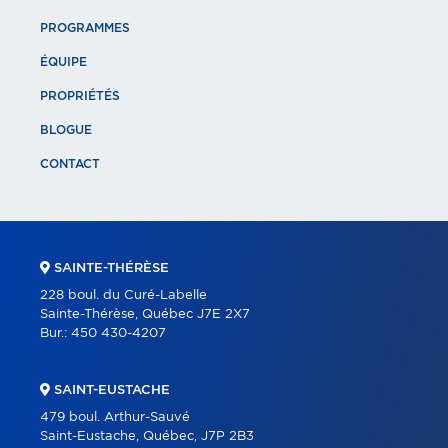
PROGRAMMES
ÉQUIPE
PROPRIÉTÉS
BLOGUE
CONTACT
SAINTE-THÉRÈSE
228 boul. du Curé-Labelle
Sainte-Thérèse, Québec J7E 2X7
Bur.:
450 430-4207
SAINT-EUSTACHE
479 boul. Arthur-Sauvé
Saint-Eustache, Québec, J7P 2B3