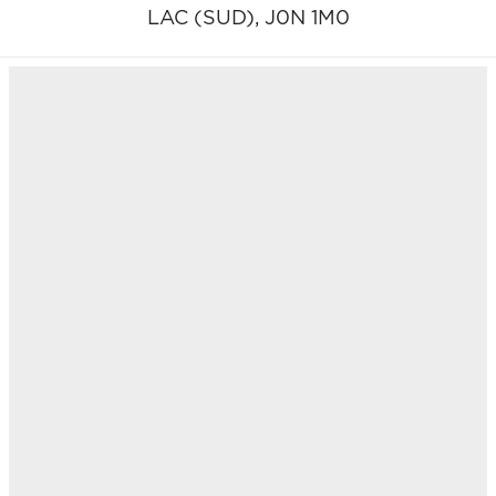
LAC (SUD),
J0N 1M0