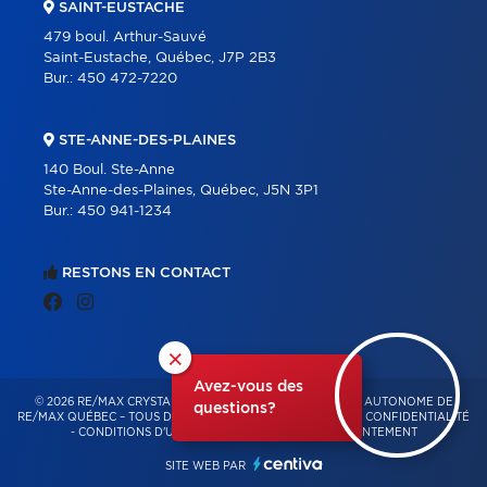
SAINT-EUSTACHE
479 boul. Arthur-Sauvé
Saint-Eustache, Québec, J7P 2B3
Bur.:
450 472-7220
STE-ANNE-DES-PLAINES
140 Boul. Ste-Anne
Ste-Anne-des-Plaines, Québec, J5N 3P1
Bur.:
450 941-1234
RESTONS EN CONTACT
×
Avez-vous des
© 2026 RE/MAX CRYSTAL – FRANCHISÉ INDÉPENDANT ET AUTONOME DE
questions?
RE/MAX QUÉBEC – TOUS DROITS RÉSERVÉS -
POLITIQUE DE CONFIDENTIALITÉ
-
CONDITIONS D'UTILISATION
-
GESTION DU CONSENTEMENT
SITE WEB PAR