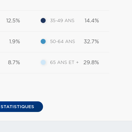
12.5%
14.4%
35-49 ANS
1.9%
32.7%
50-64 ANS
8.7%
29.8%
65 ANS ET +
 STATISTIQUES