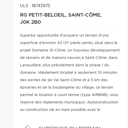
ULS : 18743975
RG PETIT-BELOEIL,
SAINT-CÔME,
J0K 2B0
Superbe opportunité d'acquérir un terrain d'une
superficie d'environ 43 137 pieds carrés, situé dans le
projet Domaine St-Côme, un nouveau développement
de terrains et de maisons neuves à Saint-Côme, dans
Lanaudière, plus précisément dans la phase 1 du
domaine. Idéalement localisé à seulement 10 minutes
des pentes de ski Val Saint-Côme et à 5 km des
épiceries et de la boulangerie du village, ce terrain
permet la location à court terme (type AIRBNB), sous
réserve des règlements municipaux. Autoconstruction
ou construction clé en main possible avec le
contracteur. Les amateurs de nature seront comblés
par la multitude d'activités offertes.