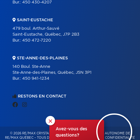
Bur.:
450 430-4207
SAINT-EUSTACHE
479 boul. Arthur-Sauvé
Saint-Eustache, Québec, J7P 2B3
Bur.:
450 472-7220
STE-ANNE-DES-PLAINES
140 Boul. Ste-Anne
Ste-Anne-des-Plaines, Québec, J5N 3P1
Bur.:
450 941-1234
RESTONS EN CONTACT
×
Avez-vous des
© 2026 RE/MAX CRYSTAL – FRANCHISÉ INDÉPENDANT ET AUTONOME DE
questions?
RE/MAX QUÉBEC – TOUS DROITS RÉSERVÉS -
POLITIQUE DE CONFIDENTIALITÉ