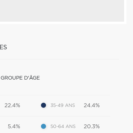
ES
 GROUPE D'ÂGE
22.4%
24.4%
35-49 ANS
5.4%
20.3%
50-64 ANS