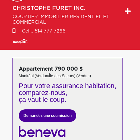
CHRISTOPHE
FURET INC.
COURTIER IMMOBILIER RÉSIDENTIEL ET
COMMERCIAL
Cell.:
514-777-7266
Appartement 790 000 $
Montréal (Verdun/Île-des-Soeurs) (Verdun)
Pour votre
assurance habitation,
comparez-nous,
ça vaut le coup.
Demandez une soumission