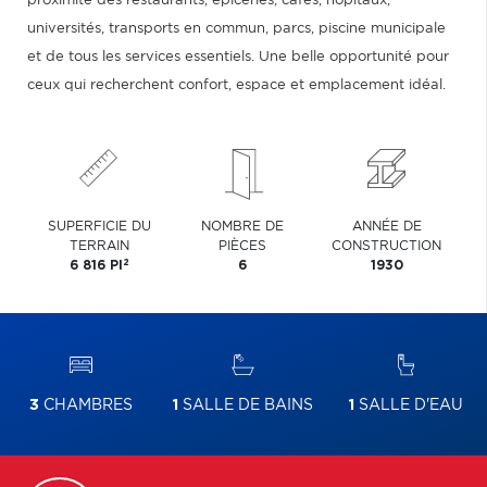
proximité des restaurants, épiceries, cafés, hôpitaux,
universités, transports en commun, parcs, piscine municipale
et de tous les services essentiels. Une belle opportunité pour
ceux qui recherchent confort, espace et emplacement idéal.
SUPERFICIE DU
NOMBRE DE
ANNÉE DE
TERRAIN
PIÈCES
CONSTRUCTION
2
6 816 PI
6
1930
3
CHAMBRES
1
SALLE DE BAINS
1
SALLE D'EAU