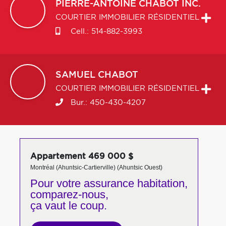
PIERRE-ANTOINE
CHABOT INC.
COURTIER IMMOBILIER RÉSIDENTIEL
Cell.:
514-882-3993
SAMUEL
CHABOT
COURTIER IMMOBILIER RÉSIDENTIEL
Bur.:
450-430-4207
Appartement 469 000 $
Montréal (Ahuntsic-Cartierville) (Ahuntsic Ouest)
Pour votre
assurance habitation,
comparez-nous,
ça vaut le coup.