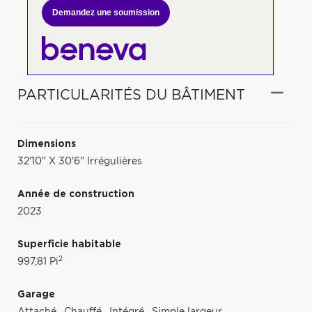
Demandez une soumission
PARTICULARITÉS DU BÂTIMENT
Dimensions
32'10" X 30'6" Irrégulières
Année de construction
2023
Superficie habitable
2
997,81 Pi
Garage
Attaché
,
Chauffé
,
Intégré
,
Simple largeur