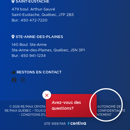
SAINT-EUSTACHE
479 boul. Arthur-Sauvé
Saint-Eustache, Québec, J7P 2B3
Bur.:
450 472-7220
STE-ANNE-DES-PLAINES
140 Boul. Ste-Anne
Ste-Anne-des-Plaines, Québec, J5N 3P1
Bur.:
450 941-1234
RESTONS EN CONTACT
×
Avez-vous des
© 2026 RE/MAX CRYSTAL – FRANCHISÉ INDÉPENDANT ET AUTONOME DE
questions?
RE/MAX QUÉBEC – TOUS DROITS RÉSERVÉS -
POLITIQUE DE CONFIDENTIALITÉ
-
CONDITIONS D'UTILISATION
-
GESTION DU CONSENTEMENT
SITE WEB PAR