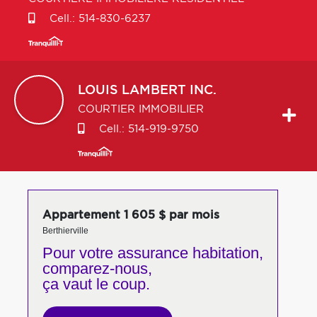
Cell.:
514-830-6237
LOUIS
LAMBERT INC.
COURTIER IMMOBILIER
Cell.:
514-919-9750
Appartement 1 605 $ par mois
Berthierville
Pour votre
assurance habitation,
comparez-nous,
ça vaut le coup.