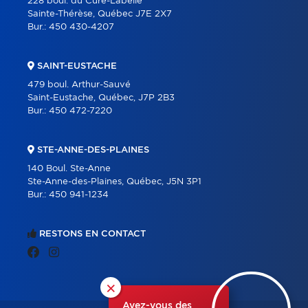
228 boul. du Curé-Labelle
Sainte-Thérèse, Québec J7E 2X7
Bur.:
450 430-4207
SAINT-EUSTACHE
479 boul. Arthur-Sauvé
Saint-Eustache, Québec, J7P 2B3
Bur.:
450 472-7220
STE-ANNE-DES-PLAINES
140 Boul. Ste-Anne
Ste-Anne-des-Plaines, Québec, J5N 3P1
Bur.:
450 941-1234
RESTONS EN CONTACT
×
Avez-vous des