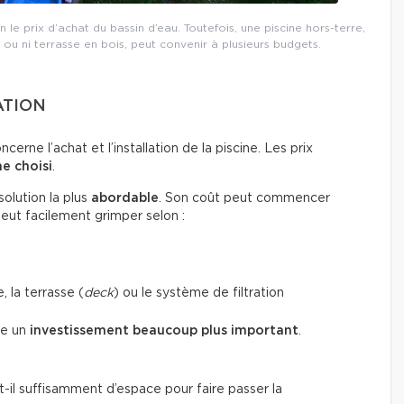
n le prix d’achat du bassin d’eau. Toutefois, une piscine hors-terre,
u ni terrasse en bois, peut convenir à plusieurs budgets.
ATION
erne l’achat et l’installation de la piscine. Les prix
ne choisi
.
olution la plus
abordable
. Son coût peut commencer
peut facilement grimper selon :
, la terrasse (
deck
) ou le système de filtration
te un
investissement beaucoup plus important
.
a-t-il suffisamment d’espace pour faire passer la