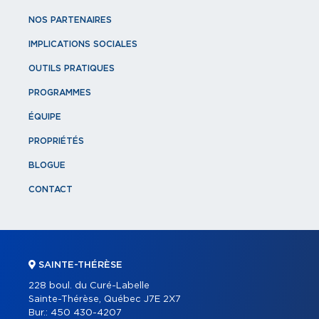
NOS PARTENAIRES
IMPLICATIONS SOCIALES
OUTILS PRATIQUES
PROGRAMMES
ÉQUIPE
PROPRIÉTÉS
BLOGUE
CONTACT
SAINTE-THÉRÈSE
228 boul. du Curé-Labelle
Sainte-Thérèse, Québec J7E 2X7
Bur.:
450 430-4207