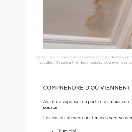
Certaines sources malodorantes sont évidentes, comm
subtiles : il faudra tirer les meubles, soulever des co
COMPRENDRE D’OÙ VIENNENT 
Avant de vaporiser un parfum d’ambiance en 
source
.
Les causes de senteurs tenaces sont souvent
l’humidité