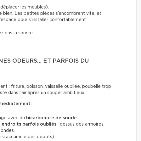
s, déplacer les meubles).
ne bien. Les petites pièces s’encombrent vite, et
’espace pour s’installer confortablement.
ez pas la source.
NNES ODEURS… ET PARFOIS DU
nt : friture, poisson, vaisselle oubliée, poubelle trop
ste dans l’air après un souper ambitieux.
immédiatement:
lage avec du
bicarbonate de soude
.
s
endroits parfois oubliés
: dessus des armoires,
-ondes.
aussi accumule des dépôts).